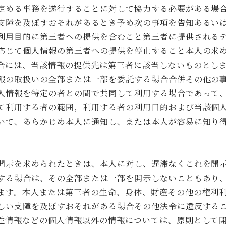
定める事務を遂行することに対して協力する必要がある場
支障を及ぼすおそれがあるとき予め次の事項を告知あるい
利用目的に第三者への提供を含むこと第三者に提供される
応じて個人情報の第三者への提供を停止すること本人の求
合には、当該情報の提供先は第三者に該当しないものとし
報の取扱いの全部または一部を委託する場合合併その他の
人情報を特定の者との間で共同して利用する場合であって
て利用する者の範囲，利用する者の利用目的および当該個
いて、あらかじめ本人に通知し、または本人が容易に知り
開示を求められたときは、本人に対し、遅滞なくこれを開
する場合は、その全部または一部を開示しないこともあり
ます。本人または第三者の生命、身体、財産その他の権利
しい支障を及ぼすおそれがある場合その他法令に違反する
性情報などの個人情報以外の情報については、原則として