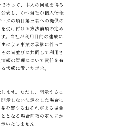
合であって、本人の同意を得る
は公表し、かつ当社が個人情報
データの項目第三者への提供の
めを受け付ける方法前項の定め
ます。当社が利用目的の達成に
事由による事業の承継に伴って
、その旨並びに共同して利用さ
人情報の管理について責任を有
得る状態に置いた場合。
示します。ただし、開示するこ
、開示しない決定をした場合に
利益を害するおそれがある場合
こととなる場合前項の定めにか
開示いたしません。