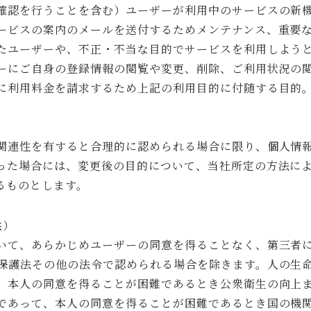
確認を行うことを含む）ユーザーが利用中のサービスの新
ービスの案内のメールを送付するためメンテナンス、重要
たユーザーや、不正・不当な目的でサービスを利用しよう
ーにご自身の登録情報の閲覧や変更、削除、ご利用状況の
に利用料金を請求するため上記の利用目的に付随する目的
関連性を有すると合理的に認められる場合に限り、個人情
った場合には、変更後の目的について、当社所定の方法に
るものとします。
供）
いて、あらかじめユーザーの同意を得ることなく、第三者
保護法その他の法令で認められる場合を除きます。人の生
、本人の同意を得ることが困難であるとき公衆衛生の向上
であって、本人の同意を得ることが困難であるとき国の機